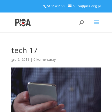
510 140 150
biuro@pisa.org.pl
tech-17
gru 2, 2019
|
0 komentarzy