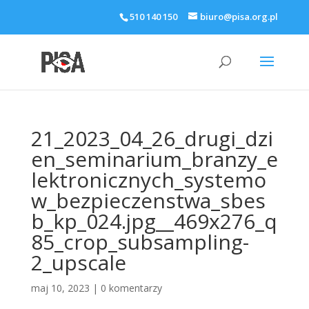
510 140 150
biuro@pisa.org.pl
21_2023_04_26_drugi_dzi
en_seminarium_branzy_e
lektronicznych_systemo
w_bezpieczenstwa_sbes
b_kp_024.jpg__469x276_q
85_crop_subsampling-
2_upscale
maj 10, 2023
|
0 komentarzy