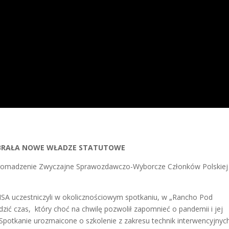
BRAŁA NOWE WŁADZE STATUTOWE
gromadzenie Zwyczajne Sprawozdawczo-Wyborcze Członków Polskiej 
ISA uczestniczyli w okolicznościowym spotkaniu, w „Rancho Pod
zić czas, który choć na chwilę pozwolił zapomnieć o pandemii i jej
 Spotkanie urozmaicone o szkolenie z zakresu technik interwencyjnyc