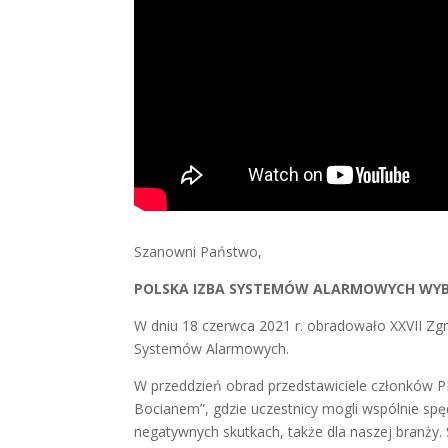
Szanowni Państwo,
POLSKA IZBA SYSTEMÓW ALARMOWYCH WY
W dniu 18 czerwca 2021 r. obradowało XXVII Z
Systemów Alarmowych.
W przeddzień obrad przedstawiciele członków P
Bocianem”, gdzie uczestnicy mogli wspólnie spęd
negatywnych skutkach, także dla naszej branży.