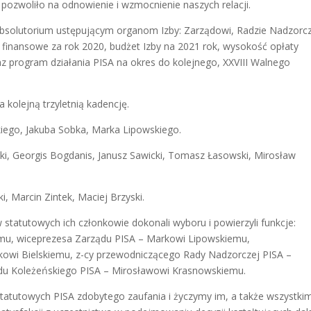
 pozwoliło na odnowienie i wzmocnienie naszych relacji.
absolutorium ustępującym organom Izby: Zarządowi, Radzie Nadzorcz
finansowe za rok 2020, budżet Izby na 2021 rok, wysokość opłaty
az program działania PISA na okres do kolejnego, XXVIII Walnego
 kolejną trzyletnią kadencję.
kiego, Jakuba Sobka, Marka Lipowskiego.
ki, Georgis Bogdanis, Janusz Sawicki, Tomasz Łasowski, Mirosław
, Marcin Zintek, Maciej Brzyski.
tatutowych ich członkowie dokonali wyboru i powierzyli funkcje:
emu, wiceprezesa Zarządu PISA – Markowi Lipowskiemu,
owi Bielskiemu, z-cy przewodniczącego Rady Nadzorczej PISA –
du Koleżeńskiego PISA – Mirosławowi Krasnowskiemu.
atutowych PISA zdobytego zaufania i życzymy im, a także wszystki