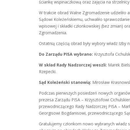
ściankę wspinaczkową oraz zajęcia na strzelnicy
W trakcie obrad Walne Zgromadzenie udzieliło 
Sądowi Koleżeńskiemu, uchwaliło sprawozdanie 
wpisowej i składki członkowskiej (bez zmian) or
Zgromadzenia.
Ostatnią częścią obrad były wybory władz Izby na
Do Zarządu PISA wybrano:
Krzysztofa Cichuls
W skład Rady Nadzorczej weszli:
Marek Biels
Rzepecki.
Sąd Koleżeński stanowią:
Mirosław Krasnowski
Podczas pierwszych posiedzeń nowych organów s
prezesa Zarządu PISA – Krzysztofowi Cichulski
przewodniczącego Rady Nadzorczej PISA – Mark
Georgisowi Bogdanisowi, przewodniczącego Są
Gratulujemy członkom nowo wybranych władz st