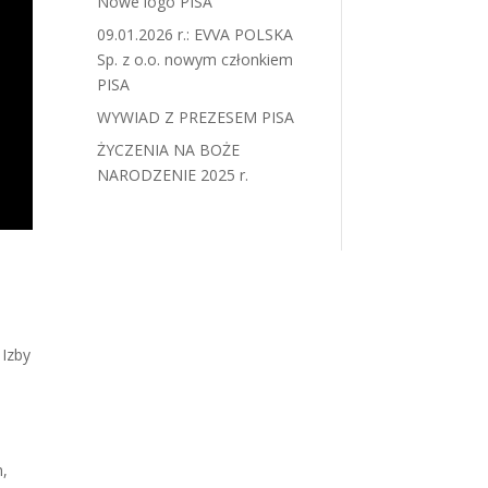
Nowe logo PISA
09.01.2026 r.: EVVA POLSKA
Sp. z o.o. nowym członkiem
PISA
WYWIAD Z PREZESEM PISA
ŻYCZENIA NA BOŻE
NARODZENIE 2025 r.
Izby
h,