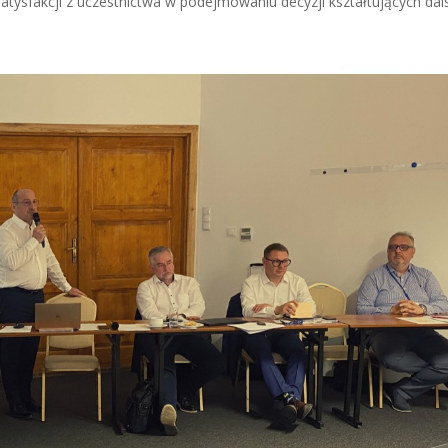
sfakcji z uczestnictwa w podejmowaniu decyzji kształtujących dal