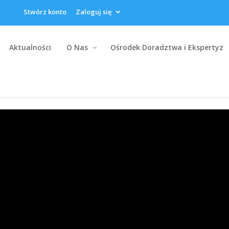
Stwórz konto
Zaloguj się
Aktualności
O Nas
Ośrodek Doradztwa i Ekspertyz