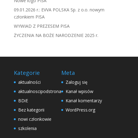
Nowe logo PISA
09.01.2026 r.: EVVA POLSKA Sp. z o.o. nowym
członkiem PISA
WYWIAD Z PREZESEM PISA
ŻYCZENIA NA BOŻE NARODZENIE 2025 r.
Kategorie
Meta
aktualności
Zaloguj się
aktualnoscipodstrona
Kanał wpisów
BDiE
Kanał komentarzy
Bez kategorii
WordPress.org
nowi członkowie
szkolenia