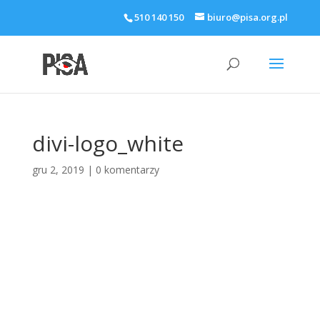
510 140 150
biuro@pisa.org.pl
divi-logo_white
gru 2, 2019
|
0 komentarzy