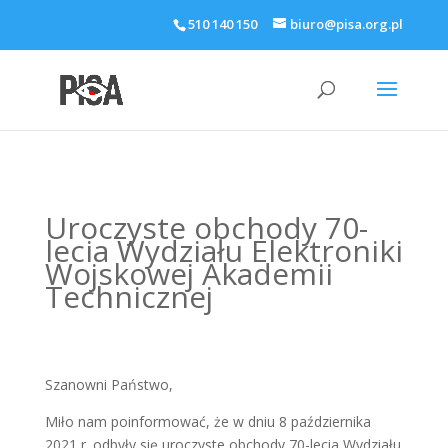
510 140 150
biuro@pisa.org.pl
Uroczyste obchody 70-
lecia Wydziału Elektroniki
Wojskowej Akademii
Technicznej
Szanowni Państwo,
Miło nam poinformować, że w dniu 8 października
2021 r. odbyły się uroczyste obchody 70-lecia Wydziału