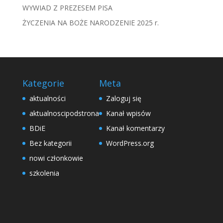
WYWIAD Z PREZESEM PISA
ŻYCZENIA NA BOŻE NARODZENIE 2025 r.
Kategorie
Meta
aktualności
Zaloguj się
aktualnoscipodstrona
Kanał wpisów
BDiE
Kanał komentarzy
Bez kategorii
WordPress.org
nowi członkowie
szkolenia