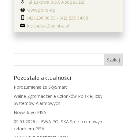
ul. Łąkowa 3/5,90-562 ŁÓDŹ

www.point-a.pl

(42) 236 30 33 / (42) 235 34 08

k.cichulski@point-a.pl

Pozostałe aktualności
Porozumienie ze SkySmart
Walne Zgromadzenie Członków Polskiej Izby
Systemów Alarmowych
Nowe logo PISA
09.01.2026 r.: EVVA POLSKA Sp. z o.o. nowym
członkiem PISA