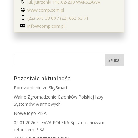
ul. Jutrzenki 116,02-230 WARSZAWA

www.comp.com.pl

(22) 570 38 00 / (22) 662 63 71

info@comp.com.pl

Pozostałe aktualności
Porozumienie ze SkySmart
Walne Zgromadzenie Członków Polskiej Izby
Systemów Alarmowych
Nowe logo PISA
09.01.2026 r.: EVVA POLSKA Sp. z o.o. nowym
członkiem PISA